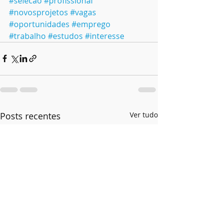
#selecao
#profissional
#novosprojetos
#vagas
#oportunidades
#emprego
#trabalho
#estudos
#interesse
Posts recentes
Ver tudo