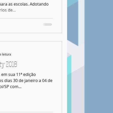
para as escolas. Adotando
ios de...
e leitura
ty 2018
8 em sua 11ª edição
de janeiro a 04 de
i/SP com...