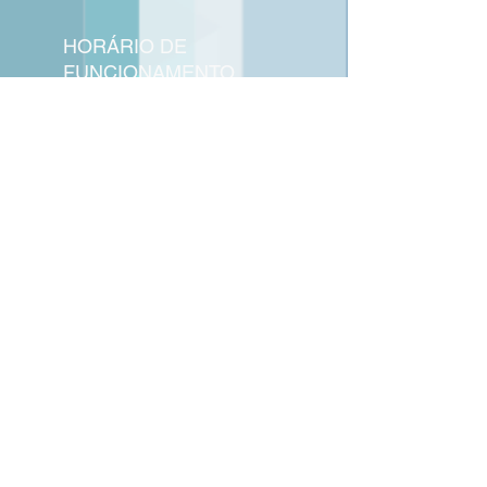
HORÁRIO DE
FUNCIONAMENTO
Segunda a Sexta das 8h às 21h
​Sábado das 8h às 18h
ENDEREÇO
R. Benedita Guerra Zendron, 146
| Vila São João Barueri | SP
|
CEP:
06401-190
Tel.:
(11) 4199 - 4490
© Assinco Cursos