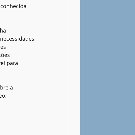
 conhecida 
ha 
 necessidades 
es 
sões 
el para 
bre a 
eo.