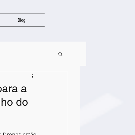
Blog
para a
lho do
 Drones estão 