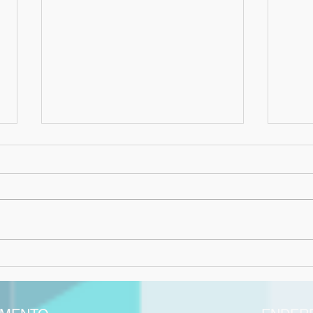
Formatura dos Núcleos WIT e
Form
Sala Maker reúne 1.500
Labs:
alunos em experiência
inov
tecnológica inspirada no