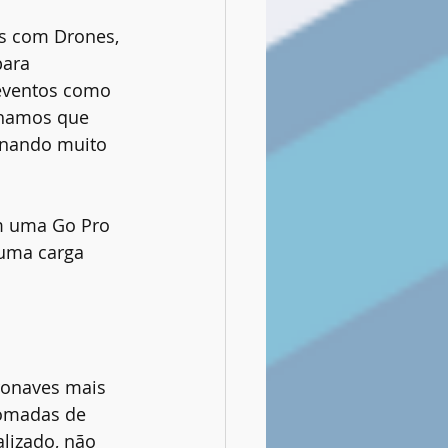
s com Drones, 
ara 
eventos como 
nhamos que 
rnando muito 
m uma Go Pro 
 uma carga 
onaves mais 
tomadas de 
lizado, não 