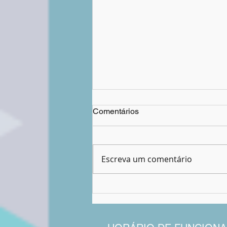
Comentários
Escreva um comentário
Assinco Maker e Projeto WIT
iniciam o ano com formação
pedagógica para professores.