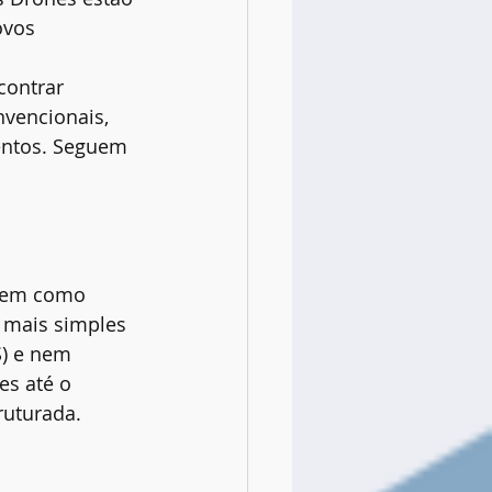
ovos 
contrar 
vencionais, 
entos. Seguem 
 tem como 
 mais simples 
) e nem 
s até o 
ruturada.